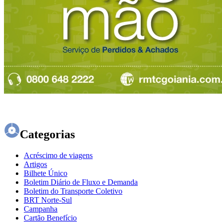
Categorias
Acréscimo de viagens
Artigos
Bilhete Único
Boletim Diário de Fluxo e Demanda
Boletim do Transporte Coletivo
BRT Norte-Sul
Campanha
Cartão Benefício