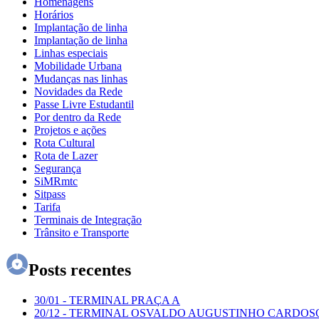
Homenagens
Horários
Implantação de linha
Implantação de linha
Linhas especiais
Mobilidade Urbana
Mudanças nas linhas
Novidades da Rede
Passe Livre Estudantil
Por dentro da Rede
Projetos e ações
Rota Cultural
Rota de Lazer
Segurança
SiMRmtc
Sitpass
Tarifa
Terminais de Integração
Trânsito e Transporte
Posts recentes
30/01
-
TERMINAL PRAÇA A
20/12
-
TERMINAL OSVALDO AUGUSTINHO CARDOS