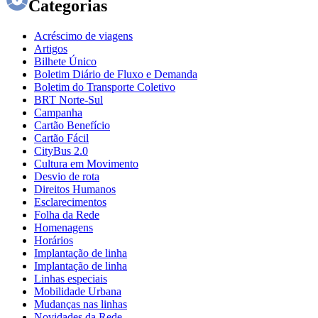
Categorias
Acréscimo de viagens
Artigos
Bilhete Único
Boletim Diário de Fluxo e Demanda
Boletim do Transporte Coletivo
BRT Norte-Sul
Campanha
Cartão Benefício
Cartão Fácil
CityBus 2.0
Cultura em Movimento
Desvio de rota
Direitos Humanos
Esclarecimentos
Folha da Rede
Homenagens
Horários
Implantação de linha
Implantação de linha
Linhas especiais
Mobilidade Urbana
Mudanças nas linhas
Novidades da Rede