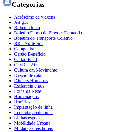
Categorias
Acréscimo de viagens
Artigos
Bilhete Único
Boletim Diário de Fluxo e Demanda
Boletim do Transporte Coletivo
BRT Norte-Sul
Campanha
Cartão Benefício
Cartão Fácil
CityBus 2.0
Cultura em Movimento
Desvio de rota
Direitos Humanos
Esclarecimentos
Folha da Rede
Homenagens
Horários
Implantação de linha
Implantação de linha
Linhas especiais
Mobilidade Urbana
Mudanças nas linhas