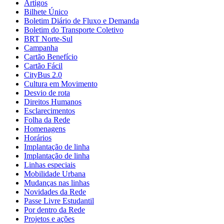
Artigos
Bilhete Único
Boletim Diário de Fluxo e Demanda
Boletim do Transporte Coletivo
BRT Norte-Sul
Campanha
Cartão Benefício
Cartão Fácil
CityBus 2.0
Cultura em Movimento
Desvio de rota
Direitos Humanos
Esclarecimentos
Folha da Rede
Homenagens
Horários
Implantação de linha
Implantação de linha
Linhas especiais
Mobilidade Urbana
Mudanças nas linhas
Novidades da Rede
Passe Livre Estudantil
Por dentro da Rede
Projetos e ações