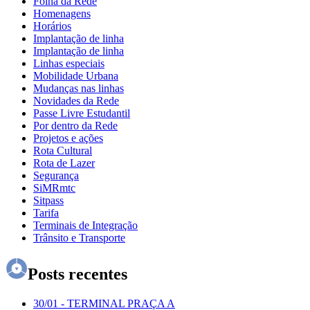
Folha da Rede
Homenagens
Horários
Implantação de linha
Implantação de linha
Linhas especiais
Mobilidade Urbana
Mudanças nas linhas
Novidades da Rede
Passe Livre Estudantil
Por dentro da Rede
Projetos e ações
Rota Cultural
Rota de Lazer
Segurança
SiMRmtc
Sitpass
Tarifa
Terminais de Integração
Trânsito e Transporte
Posts recentes
30/01
-
TERMINAL PRAÇA A