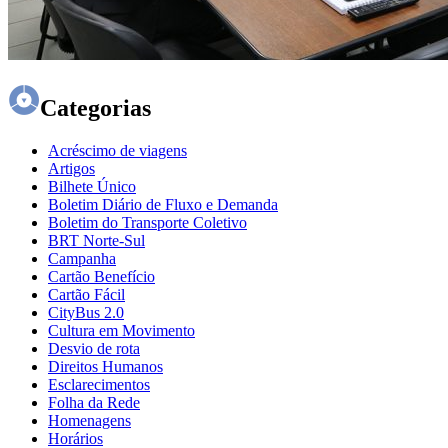
Categorias
Acréscimo de viagens
Artigos
Bilhete Único
Boletim Diário de Fluxo e Demanda
Boletim do Transporte Coletivo
BRT Norte-Sul
Campanha
Cartão Benefício
Cartão Fácil
CityBus 2.0
Cultura em Movimento
Desvio de rota
Direitos Humanos
Esclarecimentos
Folha da Rede
Homenagens
Horários