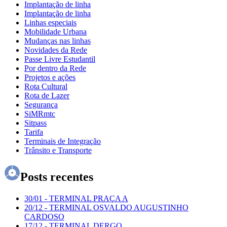
Implantação de linha
Implantação de linha
Linhas especiais
Mobilidade Urbana
Mudanças nas linhas
Novidades da Rede
Passe Livre Estudantil
Por dentro da Rede
Projetos e ações
Rota Cultural
Rota de Lazer
Segurança
SiMRmtc
Sitpass
Tarifa
Terminais de Integração
Trânsito e Transporte
Posts recentes
30/01
-
TERMINAL PRAÇA A
20/12
-
TERMINAL OSVALDO AUGUSTINHO
CARDOSO
17/12
-
TERMINAL DERGO