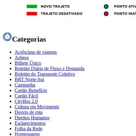
Categorias
Acréscimo de viagens
Artigos
Bilhete Único
Boletim Diário de Fluxo e Demanda
Boletim do Transporte Coletivo
BRT Norte-Sul
Campanha
Cartão Benefício
Cartão Fácil
CityBus 2.0
Cultura em Movimento
Desvio de rota
Direitos Humanos
Esclarecimentos
Folha da Rede
Homenagens