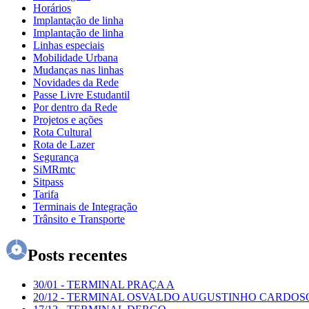
Horários
Implantação de linha
Implantação de linha
Linhas especiais
Mobilidade Urbana
Mudanças nas linhas
Novidades da Rede
Passe Livre Estudantil
Por dentro da Rede
Projetos e ações
Rota Cultural
Rota de Lazer
Segurança
SiMRmtc
Sitpass
Tarifa
Terminais de Integração
Trânsito e Transporte
Posts recentes
30/01
-
TERMINAL PRAÇA A
20/12
-
TERMINAL OSVALDO AUGUSTINHO CARDOS