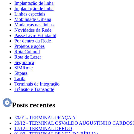
Implantação de linha
Implantação de linha
Linhas especiais
Mobilidade Urbana
Mudanças nas linhas
Novidades da Rede
Passe Livre Estudantil
Por dentro da Rede
Projetos e ações
Rota Cultural
Rota de Lazer
Segurança
SiMRmtc
Sitpass
Tarifa
Terminais de Integração
Trânsito e Transporte
Posts recentes
30/01
-
TERMINAL PRAÇA A
20/12
-
TERMINAL OSVALDO AUGUSTINHO CARDOS
17/12
-
TERMINAL DERGO
01/09
-
TERMINAL PRAÇA DA BÍBLIA: