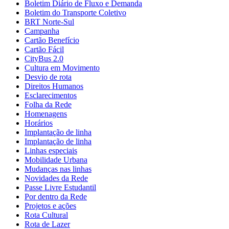
Boletim Diário de Fluxo e Demanda
Boletim do Transporte Coletivo
BRT Norte-Sul
Campanha
Cartão Benefício
Cartão Fácil
CityBus 2.0
Cultura em Movimento
Desvio de rota
Direitos Humanos
Esclarecimentos
Folha da Rede
Homenagens
Horários
Implantação de linha
Implantação de linha
Linhas especiais
Mobilidade Urbana
Mudanças nas linhas
Novidades da Rede
Passe Livre Estudantil
Por dentro da Rede
Projetos e ações
Rota Cultural
Rota de Lazer