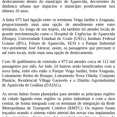
deslocamento dentro do município de Aparecida, decorrentes da
dinâmica urbana que impactou o município positivamente nos
últimos 10 anos.
A linha 975 fará ligação entre os terminais Veiga Jardim e Araguaia,
proporcionando mais uma opção de atendimento entre estes
terminais. Ao longo de seu trajeto, ela também irá atender locais de
grande movimentação como o Hospital de Urgências de Aparecida
(Huapa), Universidade Estadual de Goiás (UEG), Instituto Federal
Goiano (IFG), Fórum de Aparecida, SESI e o Parque Industrial
vice-presidente José Alencar, assim, os passageiros que precisam ir
até estes locais, terão mais uma opção de deslocamento.
Com 36 quilômetros de extensão a 975 irá atender cerca de 112 mil
passageiros por mês. Ao todo 24 bairros serão beneficiados com a
nova linha, entre eles estão o Parque Veiga Jardim, Setor Araguaia,
Loteamento Retiro do Bosque, Loteamento Nova Olinda, Conjunto
Planície, Residencial Village Garavelo e o Distrito Agroindustrial
de Aparecida de Goiânia (DAIAG).
As novas linhas foram planejadas para atender as principais regiões
da cidade ligando estas regiões os polos industriais e com a área
central, de forma integrada com os terminais de integração da Rede
Metropolitana de Transporte Coletivo (RMTC). Os trajetos foram
traçados usando o sistema viário arterial das novas vias implantadas