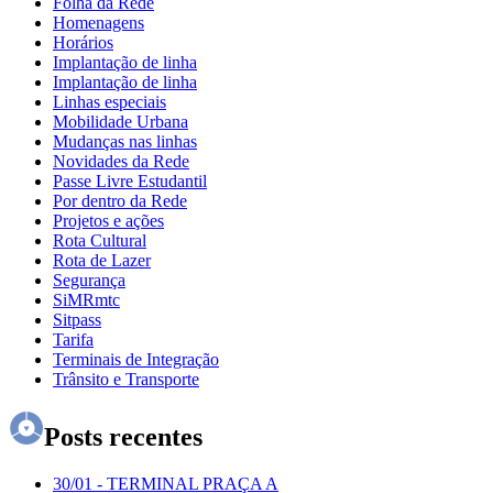
Folha da Rede
Homenagens
Horários
Implantação de linha
Implantação de linha
Linhas especiais
Mobilidade Urbana
Mudanças nas linhas
Novidades da Rede
Passe Livre Estudantil
Por dentro da Rede
Projetos e ações
Rota Cultural
Rota de Lazer
Segurança
SiMRmtc
Sitpass
Tarifa
Terminais de Integração
Trânsito e Transporte
Posts recentes
30/01
-
TERMINAL PRAÇA A