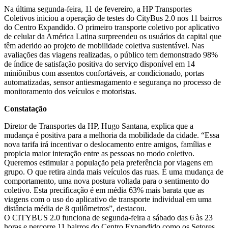
Na última segunda-feira, 11 de fevereiro, a HP Transportes
Coletivos iniciou a operação de testes do CityBus 2.0 nos 11 bairros
do Centro Expandido. O primeiro transporte coletivo por aplicativo
de celular da América Latina surpreendeu os usuários da capital que
têm aderido ao projeto de mobilidade coletiva sustentável. Nas
avaliações das viagens realizadas, o público tem demonstrado 98%
de índice de satisfação positiva do serviço disponível em 14
miniônibus com assentos confortáveis, ar condicionado, portas
automatizadas, sensor antiesmagamento e segurança no processo de
monitoramento dos veículos e motoristas.
Constatação
Diretor de Transportes da HP, Hugo Santana, explica que a
mudança é positiva para a melhoria da mobilidade da cidade. “Essa
nova tarifa irá incentivar o deslocamento entre amigos, famílias e
propicia maior interação entre as pessoas no modo coletivo.
Queremos estimular a população pela preferência por viagens em
grupo. O que retira ainda mais veículos das ruas. É uma mudança de
comportamento, uma nova postura voltada para o sentimento do
coletivo. Esta precificação é em média 63% mais barata que as
viagens com o uso do aplicativo de transporte individual em uma
distância média de 8 quilômetros”, destacou.
O CITYBUS 2.0 funciona de segunda-feira a sábado das 6 às 23
horas e percorre 11 bairros do Centro Expandido como os Setores