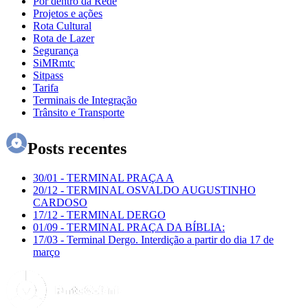
Por dentro da Rede
Projetos e ações
Rota Cultural
Rota de Lazer
Segurança
SiMRmtc
Sitpass
Tarifa
Terminais de Integração
Trânsito e Transporte
Posts recentes
30/01
-
TERMINAL PRAÇA A
20/12
-
TERMINAL OSVALDO AUGUSTINHO
CARDOSO
17/12
-
TERMINAL DERGO
01/09
-
TERMINAL PRAÇA DA BÍBLIA:
17/03
-
Terminal Dergo. Interdição a partir do dia 17 de
março