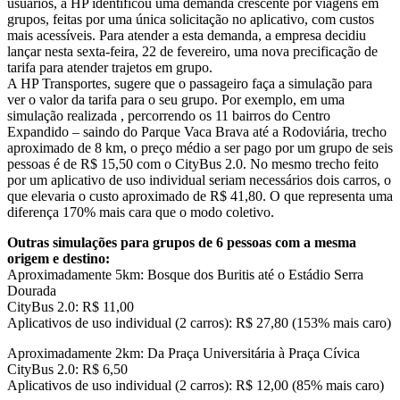
usuários, a HP identificou uma demanda crescente por viagens em
grupos, feitas por uma única solicitação no aplicativo, com custos
mais acessíveis. Para atender a esta demanda, a empresa decidiu
lançar nesta sexta-feira, 22 de fevereiro, uma nova precificação de
tarifa para atender trajetos em grupo.
A HP Transportes, sugere que o passageiro faça a simulação para
ver o valor da tarifa para o seu grupo. Por exemplo, em uma
simulação realizada , percorrendo os 11 bairros do Centro
Expandido – saindo do Parque Vaca Brava até a Rodoviária, trecho
aproximado de 8 km, o preço médio a ser pago por um grupo de seis
pessoas é de R$ 15,50 com o CityBus 2.0. No mesmo trecho feito
por um aplicativo de uso individual seriam necessários dois carros, o
que elevaria o custo aproximado de R$ 41,80. O que representa uma
diferença 170% mais cara que o modo coletivo.
Outras simulações para grupos de 6 pessoas com a mesma
origem e destino:
Aproximadamente 5km: Bosque dos Buritis até o Estádio Serra
Dourada
CityBus 2.0: R$ 11,00
Aplicativos de uso individual (2 carros): R$ 27,80 (153% mais caro)
Aproximadamente 2km: Da Praça Universitária à Praça Cívica
CityBus 2.0: R$ 6,50
Aplicativos de uso individual (2 carros): R$ 12,00 (85% mais caro)