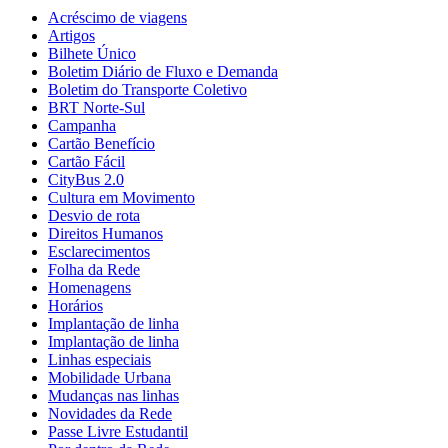
Acréscimo de viagens
Artigos
Bilhete Único
Boletim Diário de Fluxo e Demanda
Boletim do Transporte Coletivo
BRT Norte-Sul
Campanha
Cartão Benefício
Cartão Fácil
CityBus 2.0
Cultura em Movimento
Desvio de rota
Direitos Humanos
Esclarecimentos
Folha da Rede
Homenagens
Horários
Implantação de linha
Implantação de linha
Linhas especiais
Mobilidade Urbana
Mudanças nas linhas
Novidades da Rede
Passe Livre Estudantil