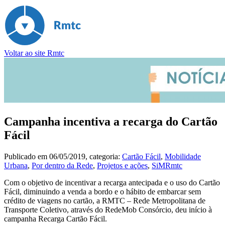
Voltar ao site Rmtc
Campanha incentiva a recarga do Cartão
Fácil
Publicado em
06/05/2019
, categoria:
Cartão Fácil
,
Mobilidade
Urbana
,
Por dentro da Rede
,
Projetos e ações
,
SiMRmtc
Com o objetivo de incentivar a recarga antecipada e o uso do Cartão
Fácil, diminuindo a venda a bordo e o hábito de embarcar sem
crédito de viagens no cartão, a RMTC – Rede Metropolitana de
Transporte Coletivo, através do RedeMob Consórcio, deu início à
campanha Recarga Cartão Fácil.