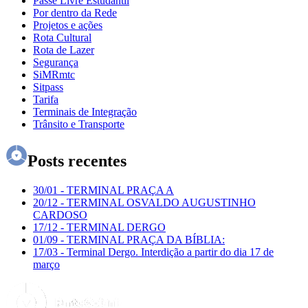
Passe Livre Estudantil
Por dentro da Rede
Projetos e ações
Rota Cultural
Rota de Lazer
Segurança
SiMRmtc
Sitpass
Tarifa
Terminais de Integração
Trânsito e Transporte
Posts recentes
30/01
-
TERMINAL PRAÇA A
20/12
-
TERMINAL OSVALDO AUGUSTINHO
CARDOSO
17/12
-
TERMINAL DERGO
01/09
-
TERMINAL PRAÇA DA BÍBLIA:
17/03
-
Terminal Dergo. Interdição a partir do dia 17 de
março