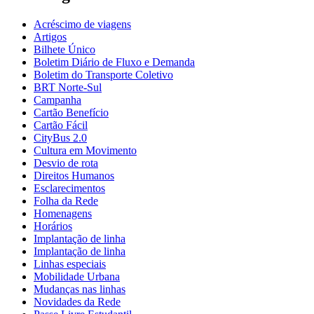
Acréscimo de viagens
Artigos
Bilhete Único
Boletim Diário de Fluxo e Demanda
Boletim do Transporte Coletivo
BRT Norte-Sul
Campanha
Cartão Benefício
Cartão Fácil
CityBus 2.0
Cultura em Movimento
Desvio de rota
Direitos Humanos
Esclarecimentos
Folha da Rede
Homenagens
Horários
Implantação de linha
Implantação de linha
Linhas especiais
Mobilidade Urbana
Mudanças nas linhas
Novidades da Rede