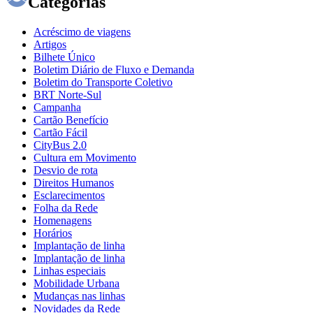
Categorias
Acréscimo de viagens
Artigos
Bilhete Único
Boletim Diário de Fluxo e Demanda
Boletim do Transporte Coletivo
BRT Norte-Sul
Campanha
Cartão Benefício
Cartão Fácil
CityBus 2.0
Cultura em Movimento
Desvio de rota
Direitos Humanos
Esclarecimentos
Folha da Rede
Homenagens
Horários
Implantação de linha
Implantação de linha
Linhas especiais
Mobilidade Urbana
Mudanças nas linhas
Novidades da Rede