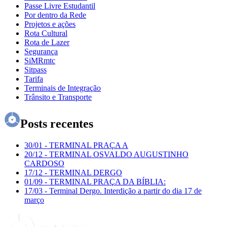
Passe Livre Estudantil
Por dentro da Rede
Projetos e ações
Rota Cultural
Rota de Lazer
Segurança
SiMRmtc
Sitpass
Tarifa
Terminais de Integração
Trânsito e Transporte
Posts recentes
30/01
-
TERMINAL PRAÇA A
20/12
-
TERMINAL OSVALDO AUGUSTINHO
CARDOSO
17/12
-
TERMINAL DERGO
01/09
-
TERMINAL PRAÇA DA BÍBLIA:
17/03
-
Terminal Dergo. Interdição a partir do dia 17 de
março