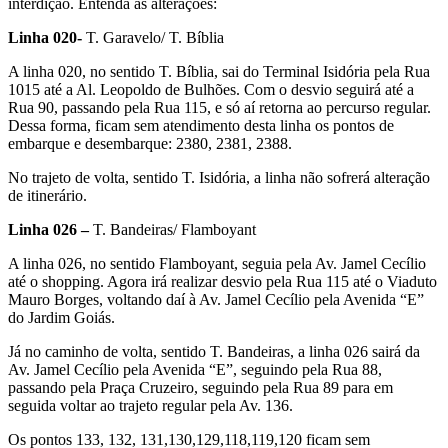
interdição. Entenda as alterações:
Linha 020-
T. Garavelo/ T. Bíblia
A linha 020, no sentido T. Bíblia, sai do Terminal Isidória pela Rua
1015 até a Al. Leopoldo de Bulhões. Com o desvio seguirá até a
Rua 90, passando pela Rua 115, e só aí retorna ao percurso regular.
Dessa forma, ficam sem atendimento desta linha os pontos de
embarque e desembarque: 2380, 2381, 2388.
No trajeto de volta, sentido T. Isidória, a linha não sofrerá alteração
de itinerário.
Linha 026 –
T. Bandeiras/ Flamboyant
A linha 026, no sentido Flamboyant, seguia pela Av. Jamel Cecílio
até o shopping. Agora irá realizar desvio pela Rua 115 até o Viaduto
Mauro Borges, voltando daí à Av. Jamel Cecílio pela Avenida “E”
do Jardim Goiás.
Já no caminho de volta, sentido T. Bandeiras, a linha 026 sairá da
Av. Jamel Cecílio pela Avenida “E”, seguindo pela Rua 88,
passando pela Praça Cruzeiro, seguindo pela Rua 89 para em
seguida voltar ao trajeto regular pela Av. 136.
Os pontos 133, 132, 131,130,129,118,119,120 ficam sem