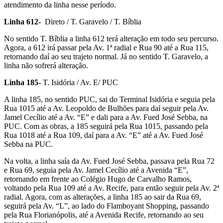
atendimento da linha nesse período.
Linha 612-
Direto / T. Garavelo / T. Bíblia
No sentido T. Bíblia a linha 612 terá alteração em todo seu percurso.
Agora, a 612 irá passar pela Av. 1ª radial e Rua 90 até a Rua 115,
retornando daí ao seu trajeto normal. Já no sentido T. Garavelo, a
linha não sofrerá alteração.
Linha 185-
T. Isidória / Av. E/ PUC
A linha 185, no sentido PUC, sai do Terminal Isidória e seguia pela
Rua 1015 até a Av. Leopoldo de Bulhões para daí seguir pela Av.
Jamel Cecílio até a Av. “E” e dali para a Av. Fued José Sebba, na
PUC. Com as obras, a 185 seguirá pela Rua 1015, passando pela
Rua 1018 até a Rua 109, daí para a Av. “E” até a Av. Fued José
Sebba na PUC.
Na volta, a linha saía da Av. Fued José Sebba, passava pela Rua 72
e Rua 69, seguia pela Av. Jamel Cecílio até a Avenida “E”,
retornando em frente ao Colégio Hugo de Carvalho Ramos,
voltando pela Rua 109 até a Av. Recife, para então seguir pela Av. 2ª
radial. Agora, com as alterações, a linha 185 ao sair da Rua 69,
seguirá pela Av. “L”, ao lado do Flamboyant Shopping, passando
pela Rua Florianópolis, até a Avenida Recife, retornando ao seu