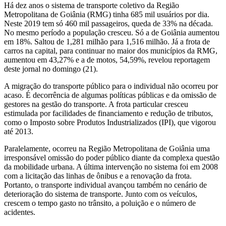
Há dez anos o sistema de transporte coletivo da Região
Metropolitana de Goiânia (RMG) tinha 685 mil usuários por dia.
Neste 2019 tem só 460 mil passageiros, queda de 33% na década.
No mesmo período a população cresceu. Só a de Goiânia aumentou
em 18%. Saltou de 1,281 milhão para 1,516 milhão. Já a frota de
carros na capital, para continuar no maior dos municípios da RMG,
aumentou em 43,27% e a de motos, 54,59%, revelou reportagem
deste jornal no domingo (21).
A migração do transporte público para o individual não ocorreu por
acaso. É decorrência de algumas políticas públicas e da omissão de
gestores na gestão do transporte. A frota particular cresceu
estimulada por facilidades de financiamento e redução de tributos,
como o Imposto sobre Produtos Industrializados (IPI), que vigorou
até 2013.
Paralelamente, ocorreu na Região Metropolitana de Goiânia uma
irresponsável omissão do poder público diante da complexa questão
da mobilidade urbana. A última intervenção no sistema foi em 2008
com a licitação das linhas de ônibus e a renovação da frota.
Portanto, o transporte individual avançou também no cenário de
deterioração do sistema de transporte. Junto com os veículos,
crescem o tempo gasto no trânsito, a poluição e o número de
acidentes.