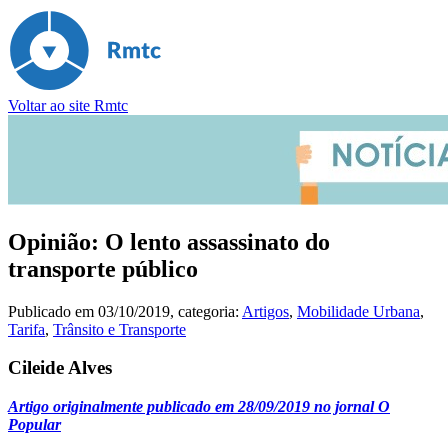
Voltar ao site Rmtc
Opinião: O lento assassinato do
transporte público
Publicado em
03/10/2019
, categoria:
Artigos
,
Mobilidade Urbana
,
Tarifa
,
Trânsito e Transporte
Cileide Alves
Artigo originalmente publicado em 28/09/2019 no jornal O
Popular