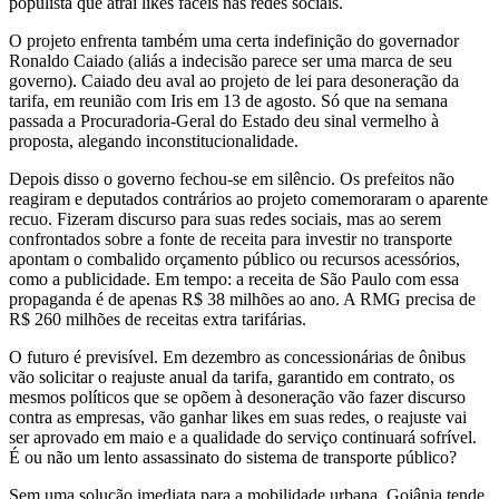
populista que atrai likes fáceis nas redes sociais.
O projeto enfrenta também uma certa indefinição do governador
Ronaldo Caiado (aliás a indecisão parece ser uma marca de seu
governo). Caiado deu aval ao projeto de lei para desoneração da
tarifa, em reunião com Iris em 13 de agosto. Só que na semana
passada a Procuradoria-Geral do Estado deu sinal vermelho à
proposta, alegando inconstitucionalidade.
Depois disso o governo fechou-se em silêncio. Os prefeitos não
reagiram e deputados contrários ao projeto comemoraram o aparente
recuo. Fizeram discurso para suas redes sociais, mas ao serem
confrontados sobre a fonte de receita para investir no transporte
apontam o combalido orçamento público ou recursos acessórios,
como a publicidade. Em tempo: a receita de São Paulo com essa
propaganda é de apenas R$ 38 milhões ao ano. A RMG precisa de
R$ 260 milhões de receitas extra tarifárias.
O futuro é previsível. Em dezembro as concessionárias de ônibus
vão solicitar o reajuste anual da tarifa, garantido em contrato, os
mesmos políticos que se opõem à desoneração vão fazer discurso
contra as empresas, vão ganhar likes em suas redes, o reajuste vai
ser aprovado em maio e a qualidade do serviço continuará sofrível.
É ou não um lento assassinato do sistema de transporte público?
Sem uma solução imediata para a mobilidade urbana, Goiânia tende