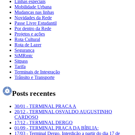
Linhas especiais
Mobilidade Urbana
Mudanças nas linhas
Novidades da Rede
Passe Livre Estudantil
Por dentro da Rede
Projetos e ações
Rota Cultural
Rota de Lazer
Segurança
SiMRmtc
Sitpass
Tarifa
Terminais de Integração
Trânsito e Transporte
Posts recentes
30/01
-
TERMINAL PRAÇA A
20/12
-
TERMINAL OSVALDO AUGUSTINHO
CARDOSO
17/12
-
TERMINAL DERGO
01/09
-
TERMINAL PRAÇA DA BÍBLIA:
17/03
-
Terminal Dergo. Interdição a partir do dia 17 de