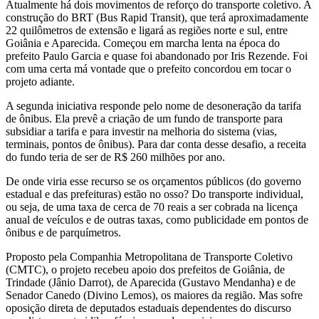
Atualmente há dois movimentos de reforço do transporte coletivo. A
construção do BRT (Bus Rapid Transit), que terá aproximadamente
22 quilômetros de extensão e ligará as regiões norte e sul, entre
Goiânia e Aparecida. Começou em marcha lenta na época do
prefeito Paulo Garcia e quase foi abandonado por Iris Rezende. Foi
com uma certa má vontade que o prefeito concordou em tocar o
projeto adiante.
A segunda iniciativa responde pelo nome de desoneração da tarifa
de ônibus. Ela prevê a criação de um fundo de transporte para
subsidiar a tarifa e para investir na melhoria do sistema (vias,
terminais, pontos de ônibus). Para dar conta desse desafio, a receita
do fundo teria de ser de R$ 260 milhões por ano.
De onde viria esse recurso se os orçamentos públicos (do governo
estadual e das prefeituras) estão no osso? Do transporte individual,
ou seja, de uma taxa de cerca de 70 reais a ser cobrada na licença
anual de veículos e de outras taxas, como publicidade em pontos de
ônibus e de parquímetros.
Proposto pela Companhia Metropolitana de Transporte Coletivo
(CMTC), o projeto recebeu apoio dos prefeitos de Goiânia, de
Trindade (Jânio Darrot), de Aparecida (Gustavo Mendanha) e de
Senador Canedo (Divino Lemos), os maiores da região. Mas sofre
oposição direta de deputados estaduais dependentes do discurso