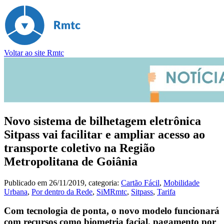
Voltar ao site Rmtc
Novo sistema de bilhetagem eletrônica
Sitpass vai facilitar e ampliar acesso ao
transporte coletivo na Região
Metropolitana de Goiânia
Publicado em
26/11/2019
, categoria:
Cartão Fácil
,
Mobilidade
Urbana
,
Por dentro da Rede
,
SiMRmtc
,
Sitpass
,
Tarifa
Com tecnologia de ponta, o novo modelo funcionará
com recursos como biometria facial, pagamento por