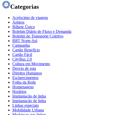
Categorias
Acréscimo de viagens
Artigos
Bilhete Único
Boletim Diário de Fluxo e Demanda
Boletim do Transporte Coletivo
BRT Norte-Sul
Campanha
Cartão Benefício
Cartão Fácil
CityBus 2.0
Cultura em Movimento
Desvio de rota
Direitos Humanos
Esclarecimentos
Folha da Rede
Homenagens
Horários
Implantação de linha
Implantação de linha
Linhas especiais
Mobilidade Urbana
Mudanças nas linhas