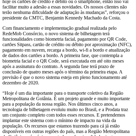
hoje os cartões de crédito e débito ou o smartphone, então isso vai
facilitar muito a adesão a essas novidades. Os nossos clientes não
terão nenhuma dificuldade de adaptação às mudanças”, reforçou o
presidente da CMTC, Benjamin Kennedy Machado da Costa.
Com financiamento e implementação gradual realizada pelo
RedeMob Consórcio, o novo sistema de bilhetagem terá
funcionalidades como biometria facial, pagamento por QR Code,
cartões Sitpass, cartão de crédito ou débito por aproximação (NFC),
pagamento em nuvem, recarga a bordo, wi-fi a bordo e atualização
de dados dos cartões a bordo. A primeira fase, que contempla a
biometria facial e o QR Code, será executada em até oito meses
após a assinatura do contrato. A segunda fase terá prazo de
conclusão de quatro meses após o término da primeira etapa. A
previsão é que o novo sistema esteja em pleno funcionamento até
dezembro de 2020.
“Hoje é um dia importante para o transporte coletivo da Região
Metropolitana de Goiânia. É um projeto grande e muito importante
para a população da nossa região. Nos últimos cinco anos, a
tecnologia de bilhetagem evoluiu muito no Brasil, e a Prodata traz
um conjunto completo com todos esses recursos. E pretendemos
implantar este sistema com o mínimo de impacto na vida da
população. Os recursos que estamos trazendo para cá já estão
disponíveis em outras regiões do país, mas a Região Metropolitana