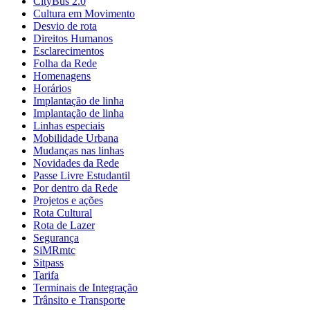
CityBus 2.0
Cultura em Movimento
Desvio de rota
Direitos Humanos
Esclarecimentos
Folha da Rede
Homenagens
Horários
Implantação de linha
Implantação de linha
Linhas especiais
Mobilidade Urbana
Mudanças nas linhas
Novidades da Rede
Passe Livre Estudantil
Por dentro da Rede
Projetos e ações
Rota Cultural
Rota de Lazer
Segurança
SiMRmtc
Sitpass
Tarifa
Terminais de Integração
Trânsito e Transporte