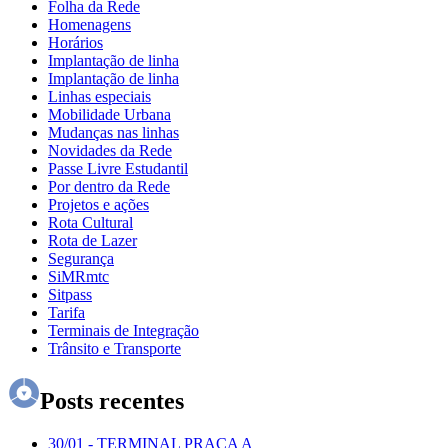
Folha da Rede
Homenagens
Horários
Implantação de linha
Implantação de linha
Linhas especiais
Mobilidade Urbana
Mudanças nas linhas
Novidades da Rede
Passe Livre Estudantil
Por dentro da Rede
Projetos e ações
Rota Cultural
Rota de Lazer
Segurança
SiMRmtc
Sitpass
Tarifa
Terminais de Integração
Trânsito e Transporte
Posts recentes
30/01
-
TERMINAL PRAÇA A