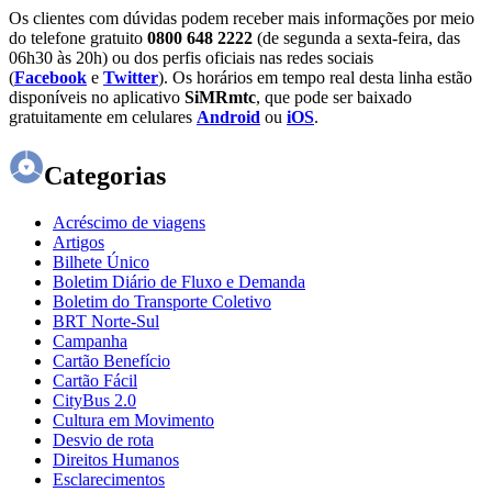
Os clientes com dúvidas podem receber mais informações por meio
do telefone gratuito
0800 648 2222
(de segunda a sexta-feira, das
06h30 às 20h) ou dos perfis oficiais nas redes sociais
(
Facebook
e
Twitter
). Os horários em tempo real desta linha estão
disponíveis no aplicativo
SiMRmtc
, que pode ser baixado
gratuitamente em celulares
Android
ou
iOS
.
Categorias
Acréscimo de viagens
Artigos
Bilhete Único
Boletim Diário de Fluxo e Demanda
Boletim do Transporte Coletivo
BRT Norte-Sul
Campanha
Cartão Benefício
Cartão Fácil
CityBus 2.0
Cultura em Movimento
Desvio de rota
Direitos Humanos
Esclarecimentos