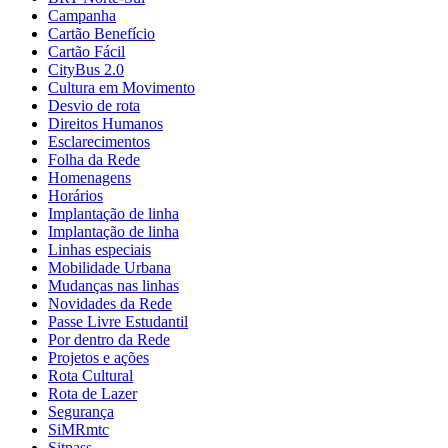
Campanha
Cartão Benefício
Cartão Fácil
CityBus 2.0
Cultura em Movimento
Desvio de rota
Direitos Humanos
Esclarecimentos
Folha da Rede
Homenagens
Horários
Implantação de linha
Implantação de linha
Linhas especiais
Mobilidade Urbana
Mudanças nas linhas
Novidades da Rede
Passe Livre Estudantil
Por dentro da Rede
Projetos e ações
Rota Cultural
Rota de Lazer
Segurança
SiMRmtc
Sitpass