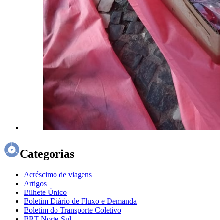
Categorias
Acréscimo de viagens
Artigos
Bilhete Único
Boletim Diário de Fluxo e Demanda
Boletim do Transporte Coletivo
BRT Norte-Sul