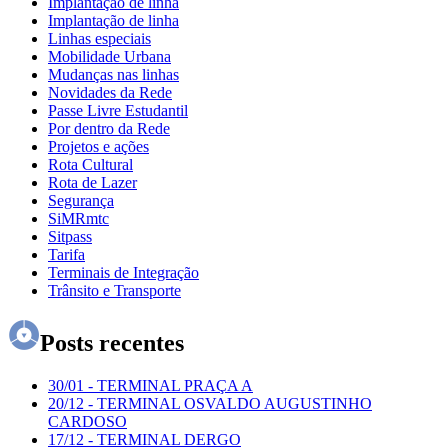
Implantação de linha
Implantação de linha
Linhas especiais
Mobilidade Urbana
Mudanças nas linhas
Novidades da Rede
Passe Livre Estudantil
Por dentro da Rede
Projetos e ações
Rota Cultural
Rota de Lazer
Segurança
SiMRmtc
Sitpass
Tarifa
Terminais de Integração
Trânsito e Transporte
Posts recentes
30/01
-
TERMINAL PRAÇA A
20/12
-
TERMINAL OSVALDO AUGUSTINHO
CARDOSO
17/12
-
TERMINAL DERGO