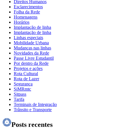
Direitos Humanos
Esclarecimentos
Folha da Rede
Homenagens
Horários
Implantação de linha
Implantação de linha
Linhas especiais
Mobilidade Urbana
Mudanças nas linhas
Novidades da Rede
Passe Livre Estudantil
Por dentro da Rede
Projetos e ações
Rota Cultural
Rota de Lazer
Segurança
SiMRmtc
Sitpass
Tarifa
Terminais de Integração
Trânsito e Transporte
Posts recentes