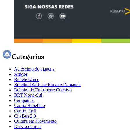
Categorias
Acréscimo de viagens
Artigos
Bilhete Único
Boletim Diário de Fluxo e Demanda
Boletim do Transporte Coletivo
BRT Norte-Sul
Campanha
Cartão Benefício
Cartão Fácil
CityBus 2.0
Cultura em Movimento
Desvio de rota