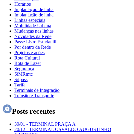
Horários
Implantação de linha
Implantação de linha
Linhas especiais
Mobilidade Urbana
Mudanças nas linhas
Novidades da Rede
Passe Livre Estudantil
Por dentro da Rede
Projetos e ações
Rota Cultural
Rota de Lazer
Segurança
SiMRmtc
Sitpass
Tarifa
Terminais de Integração
Trânsito e Transporte
Posts recentes
30/01
-
TERMINAL PRAÇA A
20/12
-
TERMINAL OSVALDO AUGUSTINHO