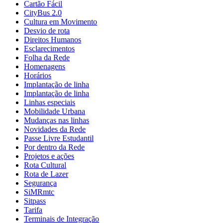
Cartão Fácil
CityBus 2.0
Cultura em Movimento
Desvio de rota
Direitos Humanos
Esclarecimentos
Folha da Rede
Homenagens
Horários
Implantação de linha
Implantação de linha
Linhas especiais
Mobilidade Urbana
Mudanças nas linhas
Novidades da Rede
Passe Livre Estudantil
Por dentro da Rede
Projetos e ações
Rota Cultural
Rota de Lazer
Segurança
SiMRmtc
Sitpass
Tarifa
Terminais de Integração