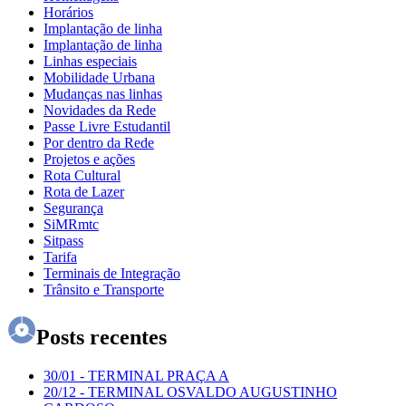
Horários
Implantação de linha
Implantação de linha
Linhas especiais
Mobilidade Urbana
Mudanças nas linhas
Novidades da Rede
Passe Livre Estudantil
Por dentro da Rede
Projetos e ações
Rota Cultural
Rota de Lazer
Segurança
SiMRmtc
Sitpass
Tarifa
Terminais de Integração
Trânsito e Transporte
Posts recentes
30/01
-
TERMINAL PRAÇA A
20/12
-
TERMINAL OSVALDO AUGUSTINHO