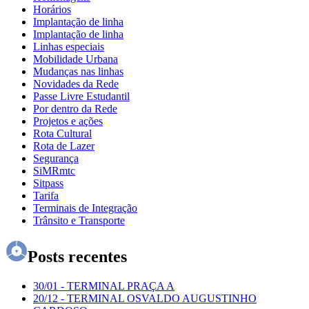
Horários
Implantação de linha
Implantação de linha
Linhas especiais
Mobilidade Urbana
Mudanças nas linhas
Novidades da Rede
Passe Livre Estudantil
Por dentro da Rede
Projetos e ações
Rota Cultural
Rota de Lazer
Segurança
SiMRmtc
Sitpass
Tarifa
Terminais de Integração
Trânsito e Transporte
Posts recentes
30/01
-
TERMINAL PRAÇA A
20/12
-
TERMINAL OSVALDO AUGUSTINHO