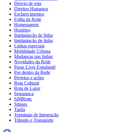
Desvio de rota
Direitos Humanos
Esclarecimentos
Folha da Rede
Homenagens
Horários
Implantação de linha
Implantação de linha
Linhas especiais
Mobilidade Urbana
Mudanças nas linhas
Novidades da Rede
Passe Livre Estudantil
Por dentro da Rede
Projetos e ações
Rota Cultural
Rota de Lazer
Segurança
SiMRmtc
Sitpass
Tarifa
Terminais de Integração
Trânsito e Transporte