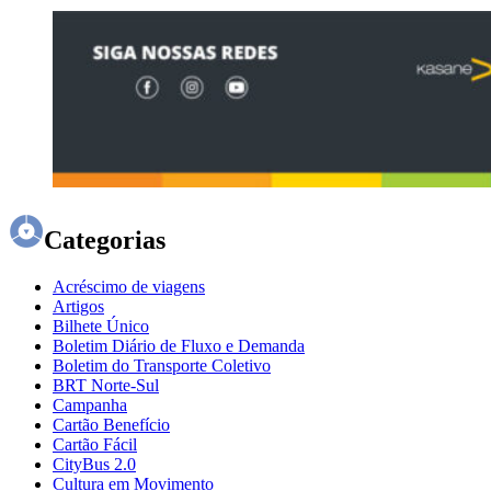
Categorias
Acréscimo de viagens
Artigos
Bilhete Único
Boletim Diário de Fluxo e Demanda
Boletim do Transporte Coletivo
BRT Norte-Sul
Campanha
Cartão Benefício
Cartão Fácil
CityBus 2.0
Cultura em Movimento