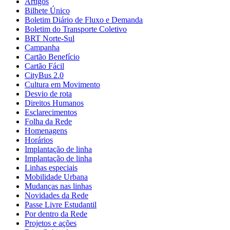
Artigos
Bilhete Único
Boletim Diário de Fluxo e Demanda
Boletim do Transporte Coletivo
BRT Norte-Sul
Campanha
Cartão Benefício
Cartão Fácil
CityBus 2.0
Cultura em Movimento
Desvio de rota
Direitos Humanos
Esclarecimentos
Folha da Rede
Homenagens
Horários
Implantação de linha
Implantação de linha
Linhas especiais
Mobilidade Urbana
Mudanças nas linhas
Novidades da Rede
Passe Livre Estudantil
Por dentro da Rede
Projetos e ações