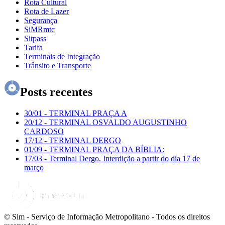
Rota Cultural
Rota de Lazer
Segurança
SiMRmtc
Sitpass
Tarifa
Terminais de Integração
Trânsito e Transporte
Posts recentes
30/01
-
TERMINAL PRAÇA A
20/12
-
TERMINAL OSVALDO AUGUSTINHO
CARDOSO
17/12
-
TERMINAL DERGO
01/09
-
TERMINAL PRAÇA DA BÍBLIA:
17/03
-
Terminal Dergo. Interdição a partir do dia 17 de
março
© Sim - Serviço de Informação Metropolitano - Todos os direitos