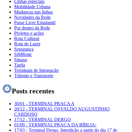
Linhas especiais
Mobilidade Urbana
Mudanças nas linhas
Novidades da Rede
Passe Livre Estudantil
Por dentro da Rede
Projetos e ações
Rota Cultural
Rota de Lazer
Segurança
SiMRmtc
Sitpass
Tarifa
Terminais de Integração
Trânsito e Transporte
Posts recentes
30/01
-
TERMINAL PRAÇA A
20/12
-
TERMINAL OSVALDO AUGUSTINHO
CARDOSO
17/12
-
TERMINAL DERGO
01/09
-
TERMINAL PRAÇA DA BÍBLIA:
17/03
-
Terminal Dergo. Interdição a partir do dia 17 de