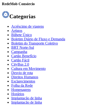
RedeMob Consórcio
Categorias
Acréscimo de viagens
Artigos
Bilhete Único
Boletim Diário de Fluxo e Demanda
Boletim do Transporte Coletivo
BRT Norte-Sul
Campanha
Cartão Benefício
Cartão Fácil
CityBus 2.0
Cultura em Movimento
Desvio de rota
Direitos Humanos
Esclarecimentos
Folha da Rede
Homenagens
Horários
Implantação de linha
Implantação de linha