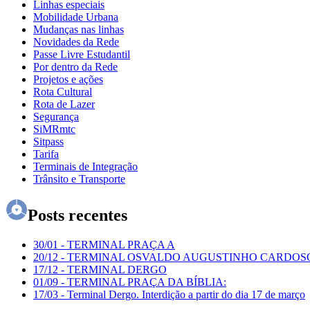
Linhas especiais
Mobilidade Urbana
Mudanças nas linhas
Novidades da Rede
Passe Livre Estudantil
Por dentro da Rede
Projetos e ações
Rota Cultural
Rota de Lazer
Segurança
SiMRmtc
Sitpass
Tarifa
Terminais de Integração
Trânsito e Transporte
Posts recentes
30/01
-
TERMINAL PRAÇA A
20/12
-
TERMINAL OSVALDO AUGUSTINHO CARDOS
17/12
-
TERMINAL DERGO
01/09
-
TERMINAL PRAÇA DA BÍBLIA:
17/03
-
Terminal Dergo. Interdição a partir do dia 17 de março