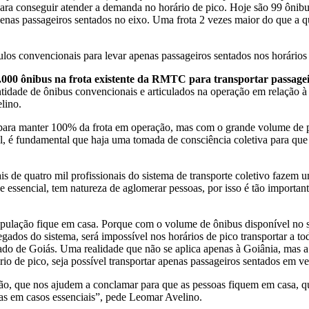
a conseguir atender a demanda no horário de pico. Hoje são 99 ônibus 
penas passageiros sentados no eixo. Uma frota 2 vezes maior do que a qu
ulos convencionais para levar apenas passageiros sentados nos horários
.000 ônibus na frota existente da RMTC para transportar passage
uantidade de ônibus convencionais e articulados na operação em relação à
lino.
os para manter 100% da frota em operação, mas com o grande volume de p
cipal, é fundamental que haja uma tomada de consciência coletiva para 
de quatro mil profissionais do sistema de transporte coletivo fazem u
e essencial, tem natureza de aglomerar pessoas, por isso é tão importa
opulação fique em casa. Porque com o volume de ônibus disponível no 
gados do sistema, será impossível nos horários de pico transportar a t
stado de Goiás. Uma realidade que não se aplica apenas à Goiânia, mas 
o de pico, seja possível transportar apenas passageiros sentados em ve
ião, que nos ajudem a conclamar para que as pessoas fiquem em casa, 
nas em casos essenciais”, pede Leomar Avelino.