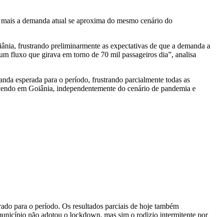
, mais a demanda atual se aproxima do mesmo cenário do
ânia, frustrando preliminarmente as expectativas de que a demanda a
 fluxo que girava em torno de 70 mil passageiros dia”, analisa
nda esperada para o período, frustrando parcialmente todas as
ovendo em Goiânia, independentemente do cenário de pandemia e
ado para o período. Os resultados parciais de hoje também
nicípio não adotou o lockdown, mas sim o rodizio intermitente por