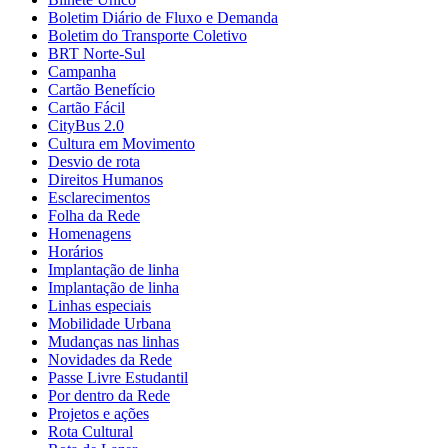
Boletim Diário de Fluxo e Demanda
Boletim do Transporte Coletivo
BRT Norte-Sul
Campanha
Cartão Benefício
Cartão Fácil
CityBus 2.0
Cultura em Movimento
Desvio de rota
Direitos Humanos
Esclarecimentos
Folha da Rede
Homenagens
Horários
Implantação de linha
Implantação de linha
Linhas especiais
Mobilidade Urbana
Mudanças nas linhas
Novidades da Rede
Passe Livre Estudantil
Por dentro da Rede
Projetos e ações
Rota Cultural