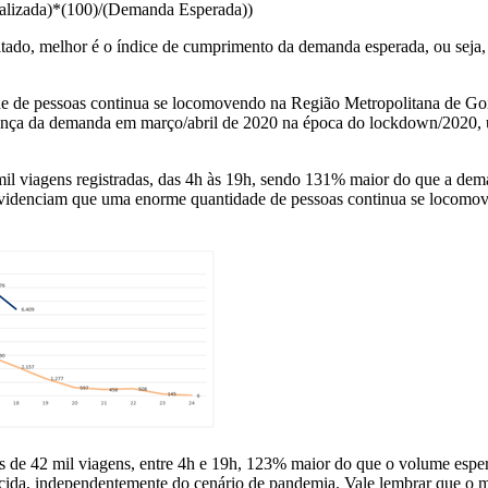
alizada)*(100)/(Demanda Esperada))
tado, melhor é o índice de cumprimento da demanda esperada, ou seja
de de pessoas continua se locomovendo na Região Metropolitana de Goi
ança da demanda em março/abril de 2020 na época do lockdown/2020, um
mil viagens registradas, das 4h às 19h, sendo 131% maior do que a dema
 evidenciam que uma enorme quantidade de pessoas continua se locom
s de 42 mil viagens, entre 4h e 19h, 123% maior do que o volume esper
da, independentemente do cenário de pandemia. Vale lembrar que o mu