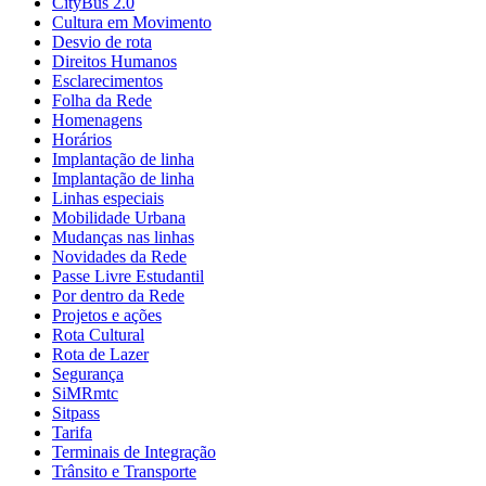
CityBus 2.0
Cultura em Movimento
Desvio de rota
Direitos Humanos
Esclarecimentos
Folha da Rede
Homenagens
Horários
Implantação de linha
Implantação de linha
Linhas especiais
Mobilidade Urbana
Mudanças nas linhas
Novidades da Rede
Passe Livre Estudantil
Por dentro da Rede
Projetos e ações
Rota Cultural
Rota de Lazer
Segurança
SiMRmtc
Sitpass
Tarifa
Terminais de Integração
Trânsito e Transporte