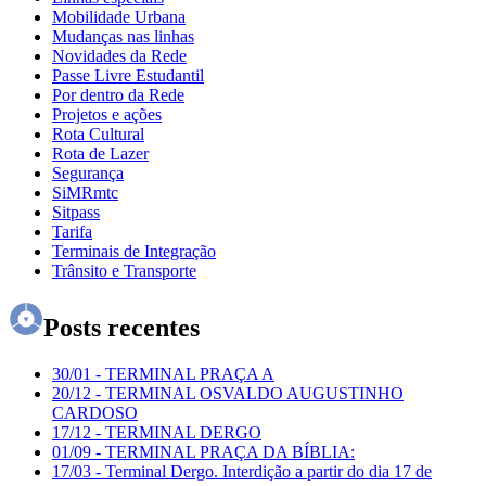
Mobilidade Urbana
Mudanças nas linhas
Novidades da Rede
Passe Livre Estudantil
Por dentro da Rede
Projetos e ações
Rota Cultural
Rota de Lazer
Segurança
SiMRmtc
Sitpass
Tarifa
Terminais de Integração
Trânsito e Transporte
Posts recentes
30/01
-
TERMINAL PRAÇA A
20/12
-
TERMINAL OSVALDO AUGUSTINHO
CARDOSO
17/12
-
TERMINAL DERGO
01/09
-
TERMINAL PRAÇA DA BÍBLIA:
17/03
-
Terminal Dergo. Interdição a partir do dia 17 de