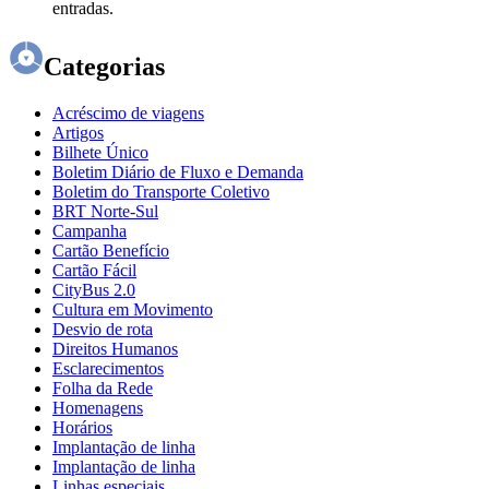
entradas.
Categorias
Acréscimo de viagens
Artigos
Bilhete Único
Boletim Diário de Fluxo e Demanda
Boletim do Transporte Coletivo
BRT Norte-Sul
Campanha
Cartão Benefício
Cartão Fácil
CityBus 2.0
Cultura em Movimento
Desvio de rota
Direitos Humanos
Esclarecimentos
Folha da Rede
Homenagens
Horários
Implantação de linha
Implantação de linha
Linhas especiais