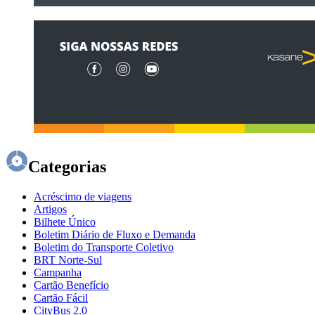
Categorias
Acréscimo de viagens
Artigos
Bilhete Único
Boletim Diário de Fluxo e Demanda
Boletim do Transporte Coletivo
BRT Norte-Sul
Campanha
Cartão Benefício
Cartão Fácil
CityBus 2.0