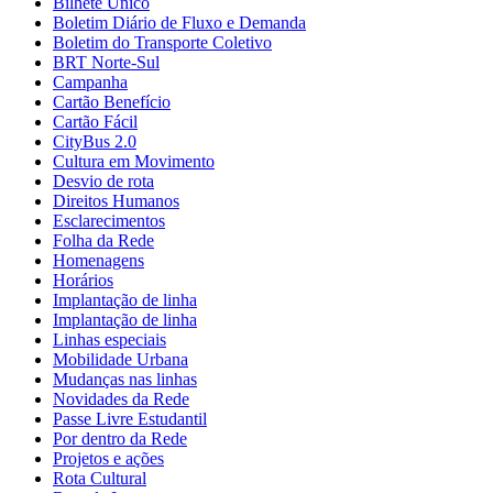
Bilhete Único
Boletim Diário de Fluxo e Demanda
Boletim do Transporte Coletivo
BRT Norte-Sul
Campanha
Cartão Benefício
Cartão Fácil
CityBus 2.0
Cultura em Movimento
Desvio de rota
Direitos Humanos
Esclarecimentos
Folha da Rede
Homenagens
Horários
Implantação de linha
Implantação de linha
Linhas especiais
Mobilidade Urbana
Mudanças nas linhas
Novidades da Rede
Passe Livre Estudantil
Por dentro da Rede
Projetos e ações
Rota Cultural