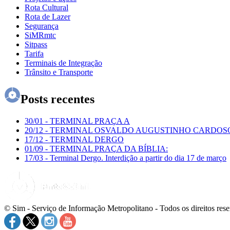
Rota Cultural
Rota de Lazer
Segurança
SiMRmtc
Sitpass
Tarifa
Terminais de Integração
Trânsito e Transporte
Posts recentes
30/01
-
TERMINAL PRAÇA A
20/12
-
TERMINAL OSVALDO AUGUSTINHO CARDOS
17/12
-
TERMINAL DERGO
01/09
-
TERMINAL PRAÇA DA BÍBLIA:
17/03
-
Terminal Dergo. Interdição a partir do dia 17 de março
© Sim - Serviço de Informação Metropolitano - Todos os direitos res