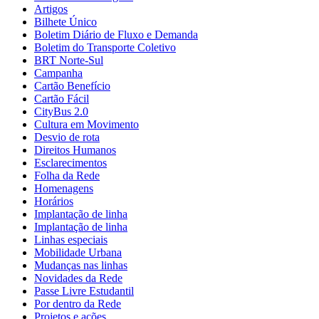
Artigos
Bilhete Único
Boletim Diário de Fluxo e Demanda
Boletim do Transporte Coletivo
BRT Norte-Sul
Campanha
Cartão Benefício
Cartão Fácil
CityBus 2.0
Cultura em Movimento
Desvio de rota
Direitos Humanos
Esclarecimentos
Folha da Rede
Homenagens
Horários
Implantação de linha
Implantação de linha
Linhas especiais
Mobilidade Urbana
Mudanças nas linhas
Novidades da Rede
Passe Livre Estudantil
Por dentro da Rede
Projetos e ações