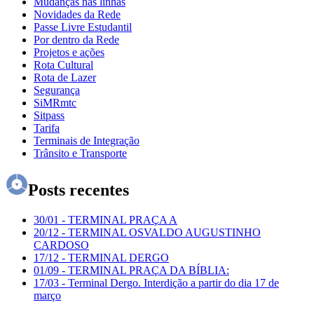
Mudanças nas linhas
Novidades da Rede
Passe Livre Estudantil
Por dentro da Rede
Projetos e ações
Rota Cultural
Rota de Lazer
Segurança
SiMRmtc
Sitpass
Tarifa
Terminais de Integração
Trânsito e Transporte
Posts recentes
30/01
-
TERMINAL PRAÇA A
20/12
-
TERMINAL OSVALDO AUGUSTINHO
CARDOSO
17/12
-
TERMINAL DERGO
01/09
-
TERMINAL PRAÇA DA BÍBLIA:
17/03
-
Terminal Dergo. Interdição a partir do dia 17 de
março