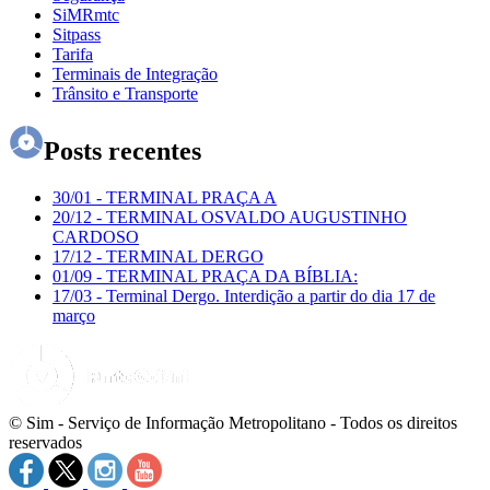
SiMRmtc
Sitpass
Tarifa
Terminais de Integração
Trânsito e Transporte
Posts recentes
30/01
-
TERMINAL PRAÇA A
20/12
-
TERMINAL OSVALDO AUGUSTINHO
CARDOSO
17/12
-
TERMINAL DERGO
01/09
-
TERMINAL PRAÇA DA BÍBLIA:
17/03
-
Terminal Dergo. Interdição a partir do dia 17 de
março
© Sim - Serviço de Informação Metropolitano - Todos os direitos
reservados