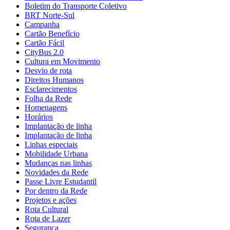
Boletim do Transporte Coletivo
BRT Norte-Sul
Campanha
Cartão Benefício
Cartão Fácil
CityBus 2.0
Cultura em Movimento
Desvio de rota
Direitos Humanos
Esclarecimentos
Folha da Rede
Homenagens
Horários
Implantação de linha
Implantação de linha
Linhas especiais
Mobilidade Urbana
Mudanças nas linhas
Novidades da Rede
Passe Livre Estudantil
Por dentro da Rede
Projetos e ações
Rota Cultural
Rota de Lazer
Segurança