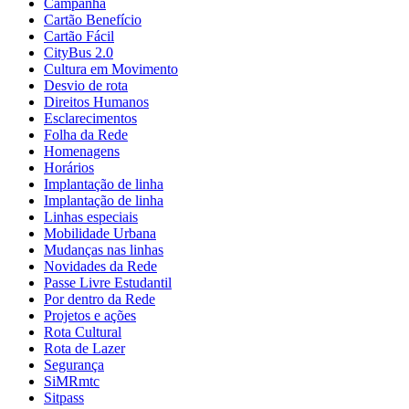
Campanha
Cartão Benefício
Cartão Fácil
CityBus 2.0
Cultura em Movimento
Desvio de rota
Direitos Humanos
Esclarecimentos
Folha da Rede
Homenagens
Horários
Implantação de linha
Implantação de linha
Linhas especiais
Mobilidade Urbana
Mudanças nas linhas
Novidades da Rede
Passe Livre Estudantil
Por dentro da Rede
Projetos e ações
Rota Cultural
Rota de Lazer
Segurança
SiMRmtc
Sitpass