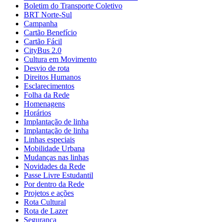
Boletim do Transporte Coletivo
BRT Norte-Sul
Campanha
Cartão Benefício
Cartão Fácil
CityBus 2.0
Cultura em Movimento
Desvio de rota
Direitos Humanos
Esclarecimentos
Folha da Rede
Homenagens
Horários
Implantação de linha
Implantação de linha
Linhas especiais
Mobilidade Urbana
Mudanças nas linhas
Novidades da Rede
Passe Livre Estudantil
Por dentro da Rede
Projetos e ações
Rota Cultural
Rota de Lazer
Segurança