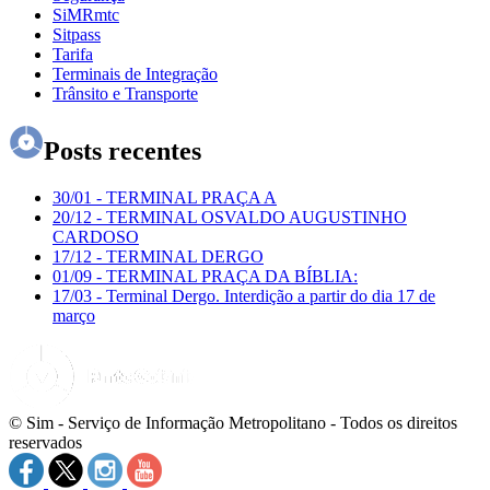
SiMRmtc
Sitpass
Tarifa
Terminais de Integração
Trânsito e Transporte
Posts recentes
30/01
-
TERMINAL PRAÇA A
20/12
-
TERMINAL OSVALDO AUGUSTINHO
CARDOSO
17/12
-
TERMINAL DERGO
01/09
-
TERMINAL PRAÇA DA BÍBLIA:
17/03
-
Terminal Dergo. Interdição a partir do dia 17 de
março
© Sim - Serviço de Informação Metropolitano - Todos os direitos
reservados