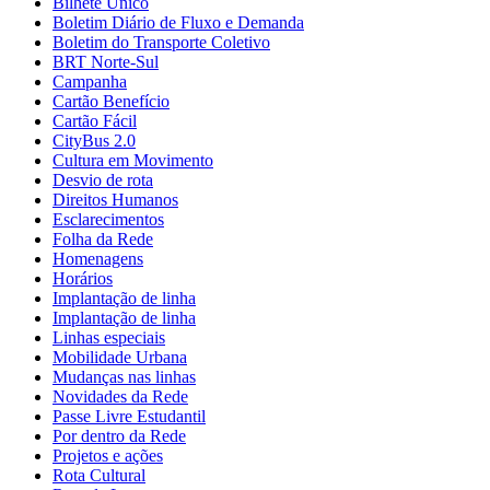
Bilhete Único
Boletim Diário de Fluxo e Demanda
Boletim do Transporte Coletivo
BRT Norte-Sul
Campanha
Cartão Benefício
Cartão Fácil
CityBus 2.0
Cultura em Movimento
Desvio de rota
Direitos Humanos
Esclarecimentos
Folha da Rede
Homenagens
Horários
Implantação de linha
Implantação de linha
Linhas especiais
Mobilidade Urbana
Mudanças nas linhas
Novidades da Rede
Passe Livre Estudantil
Por dentro da Rede
Projetos e ações
Rota Cultural