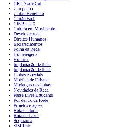
BRT Norte-Sul
Campanha
Cartão Benefício
Cartão Fácil
CityBus 2.0
Cultura em Movimento
Desvio de rota
Direitos Humanos
Esclarecimentos
Folha da Rede
Homenagens
Horários
Implantação de linha
Implantação de linha
Linhas especiais
Mobilidade Urbana
Mudanças nas linhas
Novidades da Rede
Passe Livre Estudantil
Por dentro da Rede
Projetos e ações
Rota Cultural
Rota de Lazer
Segurança
SiMRmtc