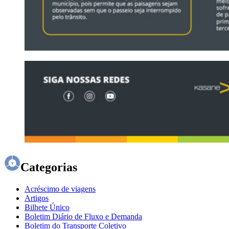
Categorias
Acréscimo de viagens
Artigos
Bilhete Único
Boletim Diário de Fluxo e Demanda
Boletim do Transporte Coletivo