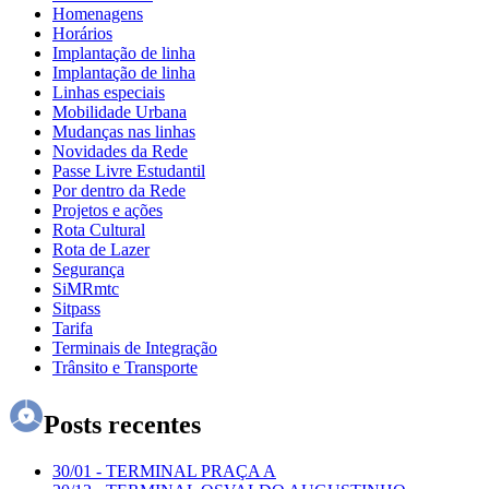
Homenagens
Horários
Implantação de linha
Implantação de linha
Linhas especiais
Mobilidade Urbana
Mudanças nas linhas
Novidades da Rede
Passe Livre Estudantil
Por dentro da Rede
Projetos e ações
Rota Cultural
Rota de Lazer
Segurança
SiMRmtc
Sitpass
Tarifa
Terminais de Integração
Trânsito e Transporte
Posts recentes
30/01
-
TERMINAL PRAÇA A