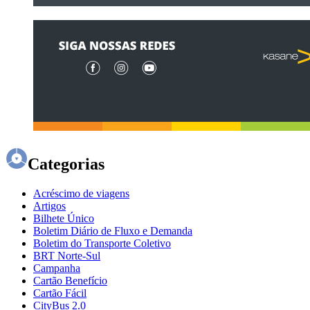
Categorias
Acréscimo de viagens
Artigos
Bilhete Único
Boletim Diário de Fluxo e Demanda
Boletim do Transporte Coletivo
BRT Norte-Sul
Campanha
Cartão Benefício
Cartão Fácil
CityBus 2.0