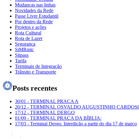
Mudanças nas linhas
Novidades da Rede
Passe Livre Estudantil
Por dentro da Rede
Projetos e ações
Rota Cultural
Rota de Lazer
Segurança
SiMRmtc
Sitpass
Tarifa
Terminais de Integração
Trânsito e Transporte
Posts recentes
30/01
-
TERMINAL PRAÇA A
20/12
-
TERMINAL OSVALDO AUGUSTINHO CARDOS
17/12
-
TERMINAL DERGO
01/09
-
TERMINAL PRAÇA DA BÍBLIA:
17/03
-
Terminal Dergo. Interdição a partir do dia 17 de março