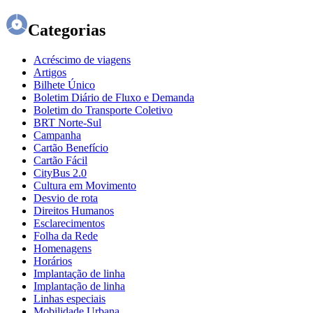
Categorias
Acréscimo de viagens
Artigos
Bilhete Único
Boletim Diário de Fluxo e Demanda
Boletim do Transporte Coletivo
BRT Norte-Sul
Campanha
Cartão Benefício
Cartão Fácil
CityBus 2.0
Cultura em Movimento
Desvio de rota
Direitos Humanos
Esclarecimentos
Folha da Rede
Homenagens
Horários
Implantação de linha
Implantação de linha
Linhas especiais
Mobilidade Urbana