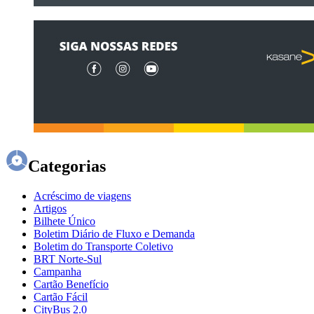
Categorias
Acréscimo de viagens
Artigos
Bilhete Único
Boletim Diário de Fluxo e Demanda
Boletim do Transporte Coletivo
BRT Norte-Sul
Campanha
Cartão Benefício
Cartão Fácil
CityBus 2.0