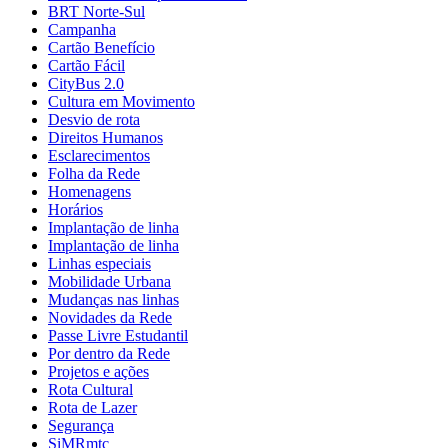
BRT Norte-Sul
Campanha
Cartão Benefício
Cartão Fácil
CityBus 2.0
Cultura em Movimento
Desvio de rota
Direitos Humanos
Esclarecimentos
Folha da Rede
Homenagens
Horários
Implantação de linha
Implantação de linha
Linhas especiais
Mobilidade Urbana
Mudanças nas linhas
Novidades da Rede
Passe Livre Estudantil
Por dentro da Rede
Projetos e ações
Rota Cultural
Rota de Lazer
Segurança
SiMRmtc