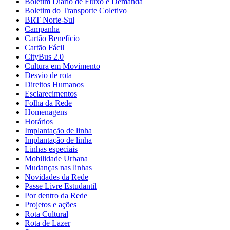
Boletim Diário de Fluxo e Demanda
Boletim do Transporte Coletivo
BRT Norte-Sul
Campanha
Cartão Benefício
Cartão Fácil
CityBus 2.0
Cultura em Movimento
Desvio de rota
Direitos Humanos
Esclarecimentos
Folha da Rede
Homenagens
Horários
Implantação de linha
Implantação de linha
Linhas especiais
Mobilidade Urbana
Mudanças nas linhas
Novidades da Rede
Passe Livre Estudantil
Por dentro da Rede
Projetos e ações
Rota Cultural
Rota de Lazer