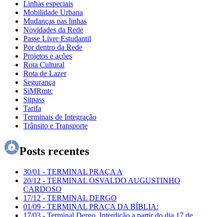
Linhas especiais
Mobilidade Urbana
Mudanças nas linhas
Novidades da Rede
Passe Livre Estudantil
Por dentro da Rede
Projetos e ações
Rota Cultural
Rota de Lazer
Segurança
SiMRmtc
Sitpass
Tarifa
Terminais de Integração
Trânsito e Transporte
Posts recentes
30/01
-
TERMINAL PRAÇA A
20/12
-
TERMINAL OSVALDO AUGUSTINHO
CARDOSO
17/12
-
TERMINAL DERGO
01/09
-
TERMINAL PRAÇA DA BÍBLIA:
17/03
-
Terminal Dergo. Interdição a partir do dia 17 de