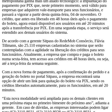
metropolitana ganha mais um aliado tecnológico: a implantação do
pagamento por PIX que, neste primeiro momento, será válido para
empresas que adquirem vale-transporte para seus funcionários, e
passará a vigorar a partir desta quinta-feira, 04 de novembro. O
crédito, que antes era liberado em 48 horas úteis após o pagamento
do boleto, agora estará disponível aos usuários em até 20 minutos
após a transferência por PIX. Em uma segunda etapa, o serviço será
estendido aos demais usuários do sistema.
De acordo com a gerente Sitpass do RedeMob Consórcio, Flávia
Tillmann, são 25.110 empresas cadastradas no sistema que serão
contempladas com a agilidade na liberação dos créditos para seus
funcionários. Atualmente, a empresa que compra e paga o boleto
numa sexta-feira, tem acesso aos créditos em 48 horas úteis, ou seja,
até a terça-feira da semana seguinte.
Com a nova forma de pagamento, após a confirmação do pedido e a
geração do boleto no portal Sitpass, a empresa encontrará uma
opção de abrir um link para quitação do boleto via PIX, sendo os
créditos liberados automaticamente, para os funcionários, em até 20
minutos.
“Esta nova modalidade será ampliada para os demais clientes em
uma próxima etapa no primeiro bimestre do próximo ano”, adianta a
gerente. Em caso de dúvidas, as empresas interessadas podem ligar
para (62) 3110-8921, (62) 3110-8928 ou (62) 3110-8931, e