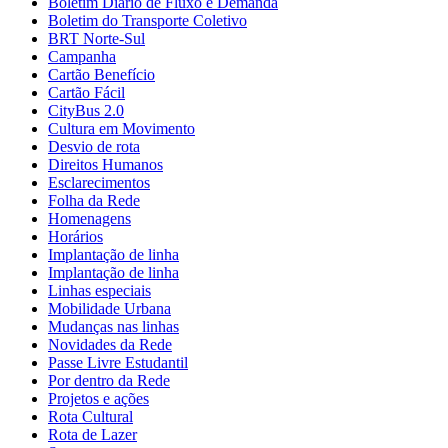
Boletim Diário de Fluxo e Demanda
Boletim do Transporte Coletivo
BRT Norte-Sul
Campanha
Cartão Benefício
Cartão Fácil
CityBus 2.0
Cultura em Movimento
Desvio de rota
Direitos Humanos
Esclarecimentos
Folha da Rede
Homenagens
Horários
Implantação de linha
Implantação de linha
Linhas especiais
Mobilidade Urbana
Mudanças nas linhas
Novidades da Rede
Passe Livre Estudantil
Por dentro da Rede
Projetos e ações
Rota Cultural
Rota de Lazer