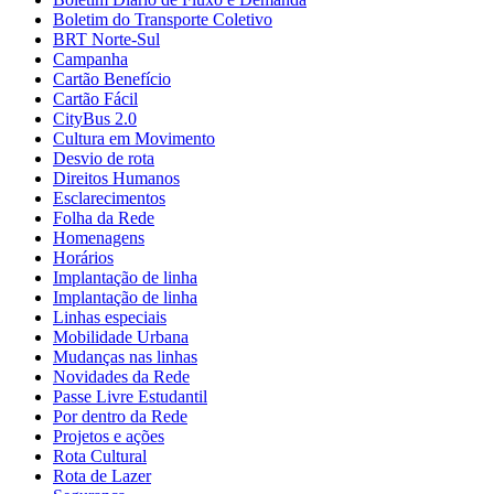
Boletim do Transporte Coletivo
BRT Norte-Sul
Campanha
Cartão Benefício
Cartão Fácil
CityBus 2.0
Cultura em Movimento
Desvio de rota
Direitos Humanos
Esclarecimentos
Folha da Rede
Homenagens
Horários
Implantação de linha
Implantação de linha
Linhas especiais
Mobilidade Urbana
Mudanças nas linhas
Novidades da Rede
Passe Livre Estudantil
Por dentro da Rede
Projetos e ações
Rota Cultural
Rota de Lazer